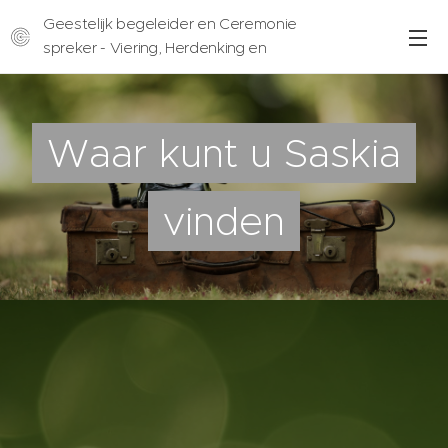
Geestelijk begeleider en Ceremonie
spreker - Viering, Herdenking en
Uitvaarten
Waar kunt u Saskia
vinden